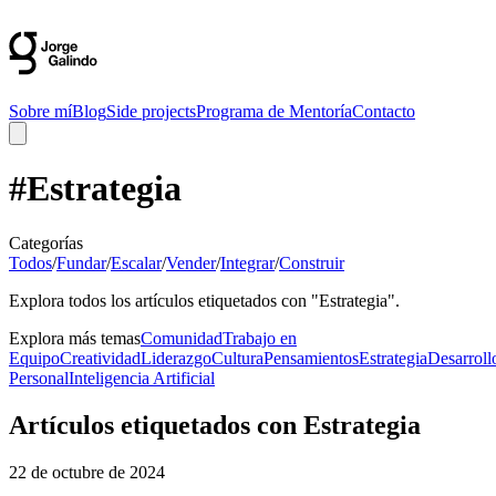
Sobre mí
Blog
Side projects
Programa de Mentoría
Contacto
#
Estrategia
Categorías
Todos
/
Fundar
/
Escalar
/
Vender
/
Integrar
/
Construir
Explora todos los artículos etiquetados con "Estrategia".
Explora más temas
Comunidad
Trabajo en
Equipo
Creatividad
Liderazgo
Cultura
Pensamientos
Estrategia
Desarroll
Personal
Inteligencia Artificial
Artículos etiquetados con Estrategia
22 de octubre de 2024