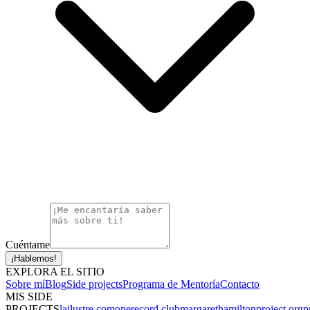
Cuéntame
¡Hablemos!
EXPLORA EL SITIO
Sobre mí
Blog
Side projects
Programa de Mentoría
Contacto
MIS SIDE
PROJECTS
lailustre.com
onerecord.club
margarethamiltonproject.org
p