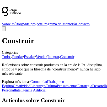
Sobre mí
Blog
Side projects
Programa de Mentoría
Contacto
Construir
Categorías
Todos
/
Fundar
/
Escalar
/
Vender
/
Integrar
/
Construir
Reflexiones sobre construir productos en la era de la IA: disciplina,
enfoque y por qué la filosofía de "construir menos" nunca ha sido
más relevante.
Explora más temas
Comunidad
Trabajo en
Equipo
Creatividad
Liderazgo
Cultura
Pensamientos
Estrategia
Desarroll
Personal
Inteligencia Artificial
Artículos sobre Construir