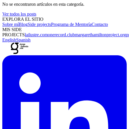
No se encontraron artículos en esta categoría.
Ver todos los posts
EXPLORA EL SITIO
Sobre mí
Blog
Side projects
Programa de Mentoría
Contacto
MIS SIDE
PROJECTS
lailustre.com
onerecord.club
margarethamiltonproject.org
p
English
Spanish