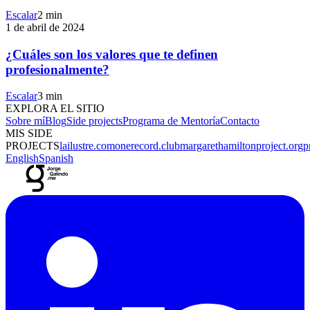
Escalar
2 min
1 de abril de 2024
¿Cuáles son los valores que te definen
profesionalmente?
Escalar
3 min
EXPLORA EL SITIO
Sobre mí
Blog
Side projects
Programa de Mentoría
Contacto
MIS SIDE
PROJECTS
lailustre.com
onerecord.club
margarethamiltonproject.org
p
English
Spanish