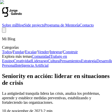
Sobre mí
Blog
Side projects
Programa de Mentoría
Contacto
Mi Blog
Categorías
Todos
/
Fundar
/
Escalar
/
Vender
/
Integrar
/
Construir
Explora más temas
Comunidad
Trabajo en
Equipo
Creatividad
Liderazgo
Cultura
Pensamientos
Estrategia
Desarroll
Personal
Inteligencia Artificial
Seniority en acción: liderar en situaciones
de crisis
La antigüedad tranquila lidera las crisis, analiza los problemas,
aprende y establece medidas preventivas, estabilizando y
fortaleciendo las organizaciones.
10 de noviembre de 2023
·
2 min