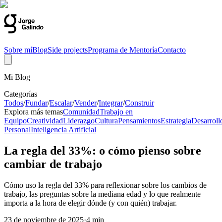
Sobre mí
Blog
Side projects
Programa de Mentoría
Contacto
Mi Blog
Categorías
Todos
/
Fundar
/
Escalar
/
Vender
/
Integrar
/
Construir
Explora más temas
Comunidad
Trabajo en
Equipo
Creatividad
Liderazgo
Cultura
Pensamientos
Estrategia
Desarroll
Personal
Inteligencia Artificial
La regla del 33%: o cómo pienso sobre
cambiar de trabajo
Cómo uso la regla del 33% para reflexionar sobre los cambios de
trabajo, las preguntas sobre la mediana edad y lo que realmente
importa a la hora de elegir dónde (y con quién) trabajar.
23 de noviembre de 2025
·
4 min